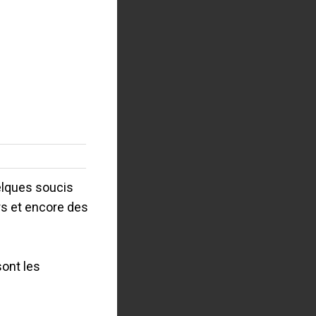
uelques soucis
rs et encore des
ont les