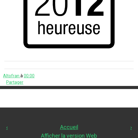
Altofran
à
00:00
Partager
‹
Accueil
›
Afficher la version Web