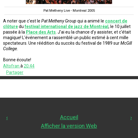
Pat Metheny Live - Montreal 2005
A noter que c'est le
Pat Metheny Group
qui a animé le
concert de
clôture
du
festival international de jazz de Montréal
, le 10 juillet
passée à la
Place des Arts
. J'ai eu la chance d'y assister, et c'était
magique! L'événement a rassemblé un public estimé à cent mille
spectateurs. Une réédition du succès du festival de 1989 sur
McGill
College
.
Bonne écoute!
Altofran
à
20:44
Partager
‹
Accueil
›
Afficher la version Web