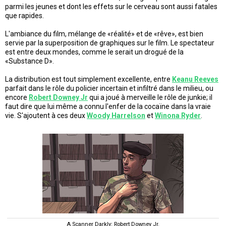
parmi les jeunes et dont les effets sur le cerveau sont aussi fatales
que rapides.
L'ambiance du film, mélange de «réalité» et de «rêve», est bien
servie par la superposition de graphiques sur le film. Le spectateur
est entre deux mondes, comme le serait un drogué de la
«Substance D».
La distribution est tout simplement excellente, entre
Keanu Reeves
parfait dans le rôle du policier incertain et infiltré dans le milieu, ou
encore
Robert Downey Jr
qui a joué à merveille le rôle de junkie; il
faut dire que lui même a connu l'enfer de la cocaïne dans la vraie
vie. S'ajoutent à ces deux
Woody Harrelson
et
Winona Ryder
.
A Scanner Darkly: Robert Downey Jr.