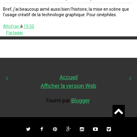
Bref, j'ai beaucoup aimé aussi bien l'histoire, la mise en scène que
l'usage créatif de la technologie graphique. Pour cinéphiles.
Altofran
à
19:50
Partager
‹
Accueil
›
Afficher la version Web
Fourni par
Blogger
.
Widgets
Twitter
Facebook
Pinterest
Google Plus
Instagram
YouTube
Vimeo